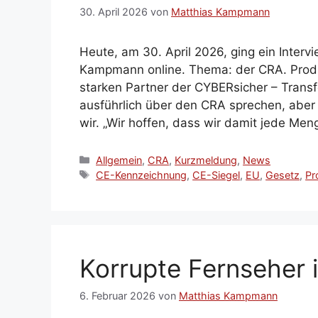
30. April 2026
von
Matthias Kampmann
Heute, am 30. April 2026, ging ein Interv
Kampmann online. Thema: der CRA. Produ
starken Partner der CYBERsicher – Transfe
ausführlich über den CRA sprechen, aber
wir. „Wir hoffen, dass wir damit jede Me
Kategorien
Allgemein
,
CRA
,
Kurzmeldung
,
News
Schlagwörter
CE-Kennzeichnung
,
CE-Siegel
,
EU
,
Gesetz
,
Pr
Korrupte Fernseher 
6. Februar 2026
von
Matthias Kampmann