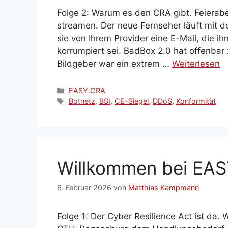
Folge 2: Warum es den CRA gibt. Feierab
streamen. Der neue Fernseher läuft mit 
sie von Ihrem Provider eine E-Mail, die ih
korrumpiert sei. BadBox 2.0 hat offenbar
Bildgeber war ein extrem …
Weiterlesen
Kategorien
EASY.CRA
Schlagwörter
Botnetz
,
BSI
,
CE-Siegel
,
DDoS
,
Konformität
Willkommen bei EA
6. Februar 2026
von
Matthias Kampmann
Folge 1: Der Cyber Resilience Act ist da.