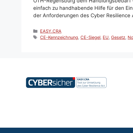
OTH-Regensburg dem Handlungsbedarf – 
einfach zu handhabende Hilfe für den Eins
der Anforderungen des Cyber Resilience 
Kategorien
EASY.CRA
Schlagwörter
CE-Kennzeichnung
,
CE-Siegel
,
EU
,
Gesetz
,
N