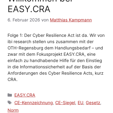
EASY.CRA
6. Februar 2026
von
Matthias Kampmann
Folge 1: Der Cyber Resilience Act ist da. Wir von
ibi research stellen uns zusammen mit der
OTH-Regensburg dem Handlungsbedarf – und
zwar mit dem Fokusprojekt EASY.CRA, eine
einfach zu handhabende Hilfe für den Einstieg
in die Informationssicherheit auf der Basis der
Anforderungen des Cyber Resilience Acts, kurz
CRA.
Kategorien
EASY.CRA
Schlagwörter
CE-Kennzeichnung
,
CE-Siegel
,
EU
,
Gesetz
,
Norm