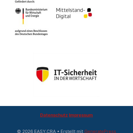
Datenschutz
Impressum
© 2026 EASY.CRA
• Erstellt mit
GeneratePress