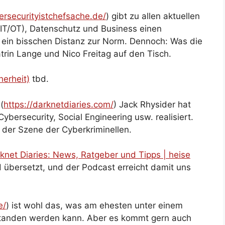
bersecurityistchefsache.de/
) gibt zu allen aktuellen
T/OT), Datenschutz und Business einen
 ein bisschen Distanz zur Norm. Dennoch: Was die
rin Lange und Nico Freitag auf den Tisch.
herheit)
tbd.
(
https://darknetdiaries.com/
) Jack Rhysider hat
ybersecurity, Social Engineering usw. realisiert.
 der Szene der Cyberkriminellen.
knet Diaries: News, Ratgeber und Tipps | heise
d übersetzt, und der Podcast erreicht damit uns
e/
) ist wohl das, was am ehesten unter einem
standen werden kann. Aber es kommt gern auch