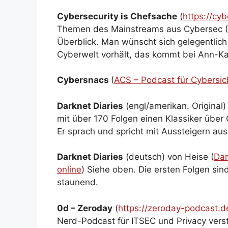
Cybersecurity is Chefsache
(
https://cy
Themen des Mainstreams aus Cybersec (I
Überblick. Man wünscht sich gelegentlich
Cyberwelt vorhält, das kommt bei Ann-Kat
Cybersnacs
(
ACS – Podcast für Cybersic
Darknet Diaries
(engl/amerikan. Original) 
mit über 170 Folgen einen Klassiker über C
Er sprach und spricht mit Aussteigern aus
Darknet Diaries
(deutsch) von Heise (
Dar
online
) Siehe oben. Die ersten Folgen sin
staunend.
0d – Zeroday
(
https://zeroday-podcast.d
Nerd-Podcast für ITSEC und Privacy ver