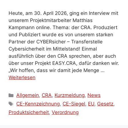
Heute, am 30. April 2026, ging ein Interview mit
unserem Projektmitarbeiter Matthias
Kampmann online. Thema: der CRA. Produziert
und Publiziert wurde es von unserem starken
Partner der CYBERsicher – Transferstelle
Cybersicherheit im Mittelstand! Einmal
ausführlich über den CRA sprechen, aber auch
über unser Projekt EASY.CRA, dafür danken wir.
„Wir hoffen, dass wir damit jede Menge …
Weiterlesen
Kategorien
Allgemein
,
CRA
,
Kurzmeldung
,
News
Schlagwörter
CE-Kennzeichnung
,
CE-Siegel
,
EU
,
Gesetz
,
Produktsicherheit
,
Verordnung