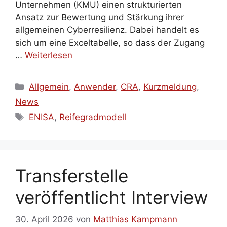
Unternehmen (KMU) einen strukturierten
Ansatz zur Bewertung und Stärkung ihrer
allgemeinen Cyberresilienz. Dabei handelt es
sich um eine Exceltabelle, so dass der Zugang
…
Weiterlesen
Kategorien
Allgemein
,
Anwender
,
CRA
,
Kurzmeldung
,
News
Schlagwörter
ENISA
,
Reifegradmodell
Transferstelle
veröffentlicht Interview
30. April 2026
von
Matthias Kampmann