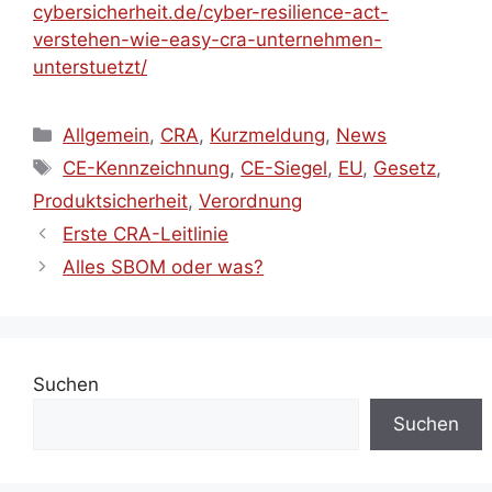
cybersicherheit.de/cyber-resilience-act-
verstehen-wie-easy-cra-unternehmen-
unterstuetzt/
Kategorien
Allgemein
,
CRA
,
Kurzmeldung
,
News
Schlagwörter
CE-Kennzeichnung
,
CE-Siegel
,
EU
,
Gesetz
,
Produktsicherheit
,
Verordnung
Erste CRA-Leitlinie
Alles SBOM oder was?
Suchen
Suchen