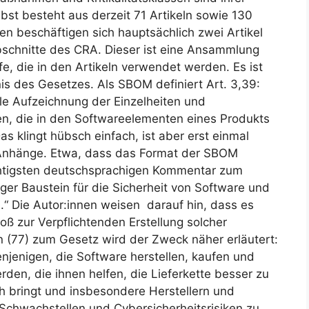
bst besteht aus derzeit 71 Artikeln sowie 130
n beschäftigen sich hauptsächlich zwei Artikel
 Abschnitte des CRA. Dieser ist eine Ansammlung
fe, die in den Artikeln verwendet werden. Es ist
is des Gesetzes. Als SBOM definiert Art. 3,39:
male Aufzeichnung der Einzelheiten und
n, die in den Softwareelementen eines Produkts
as klingt hübsch einfach, ist aber erst einmal
e Anhänge. Etwa, dass das Format der SBOM
ichtigsten deutschsprachigen Kommentar zum
iger Baustein für die Sicherheit von Software und
“ Die Autor:innen weisen darauf hin, dass es
oß zur Verpflichtenden Erstellung solcher
n (77) zum Gesetz wird der Zweck näher erläutert:
njenigen, die Software herstellen, kaufen und
rden, die ihnen helfen, die Lieferkette besser zu
ch bringt und insbesondere Herstellern und
 Schwachstellen und Cybersicherheitsrisiken zu