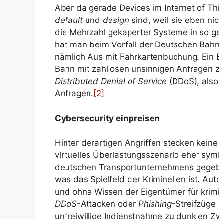
Aber da gerade Devices im Internet of Thin
default
und
design
sind, weil sie eben ni
die Mehrzahl gekaperter Systeme in so g
hat man beim Vorfall der Deutschen Bahn
nämlich Aus mit Fahrkartenbuchung. Ein B
Bahn mit zahllosen unsinnigen Anfragen 
Distributed Denial of Service
(DDoS), also 
Anfragen.
[2]
Cybersecurity einpreisen
Hinter derartigen Angriffen stecken kei
virtuelles Überlastungsszenario eher sy
deutschen Transportunternehmens gegeben
was das Spielfeld der Kriminellen ist. A
und ohne Wissen der Eigentümer für krim
DDoS
-Attacken oder
Phishing
-Streifzüge
unfreiwillige Indienstnahme zu dunklen Z