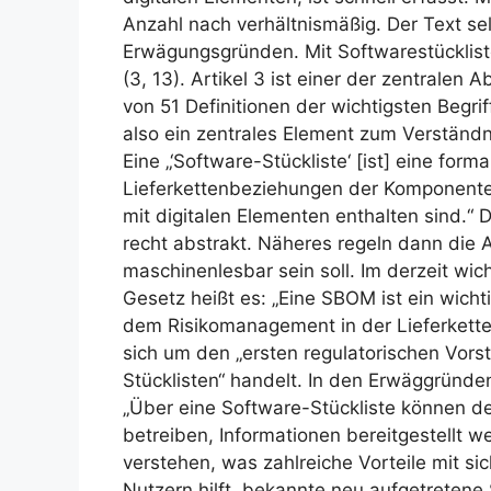
Anzahl nach verhältnismäßig. Der Text sel
Erwägungsgründen. Mit Softwarestückliste
(3, 13). Artikel 3 ist einer der zentralen
von 51 Definitionen der wichtigsten Begrif
also ein zentrales Element zum Verständn
Eine „‘Software-Stückliste‘ [ist] eine for
Lieferkettenbeziehungen der Komponente
mit digitalen Elementen enthalten sind.“ D
recht abstrakt. Näheres regeln dann di
maschinenlesbar sein soll. Im derzeit w
Gesetz heißt es: „Eine SBOM ist ein wicht
dem Risikomanagement in der Lieferkette.
sich um den „ersten regulatorischen Vorst
Stücklisten“ handelt. In den Erwäggründe
„Über eine Software-Stückliste können de
betreiben, Informationen bereitgestellt we
verstehen, was zahlreiche Vorteile mit si
Nutzern hilft, bekannte neu aufgetretene