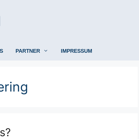
S
PARTNER
IMPRESSUM
ering
s?