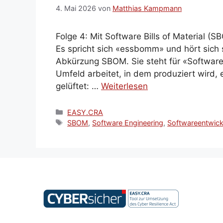
4. Mai 2026
von
Matthias Kampmann
Folge 4: Mit Software Bills of Material 
Es spricht sich «essbomm» und hört sich 
Abkürzung SBOM. Sie steht für «Software B
Umfeld arbeitet, in dem produziert wird,
gelüftet: …
Weiterlesen
Kategorien
EASY.CRA
Schlagwörter
SBOM
,
Software Engineering
,
Softwareentwick