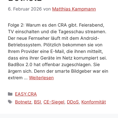
6. Februar 2026
von
Matthias Kampmann
Folge 2: Warum es den CRA gibt. Feierabend,
TV einschalten und die Tagesschau streamen.
Der neue Fernseher läuft mit dem Android-
Betriebssystem. Plötzlich bekommen sie von
Ihrem Provider eine E-Mail, die ihnen mitteilt,
dass eins ihrer Geräte im Netz korrumpiert sei.
BadBox 2.0 hat offenbar zugeschlagen. Sie
ärgern sich. Denn der smarte Bildgeber war ein
extrem …
Weiterlesen
Kategorien
EASY.CRA
Schlagwörter
Botnetz
,
BSI
,
CE-Siegel
,
DDoS
,
Konformität