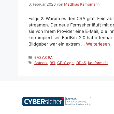
6. Februar 2026
von
Matthias Kampmann
Folge 2: Warum es den CRA gibt. Feierab
streamen. Der neue Fernseher läuft mit 
sie von Ihrem Provider eine E-Mail, die ih
korrumpiert sei. BadBox 2.0 hat offenbar
Bildgeber war ein extrem …
Weiterlesen
Kategorien
EASY.CRA
Schlagwörter
Botnetz
,
BSI
,
CE-Siegel
,
DDoS
,
Konformität