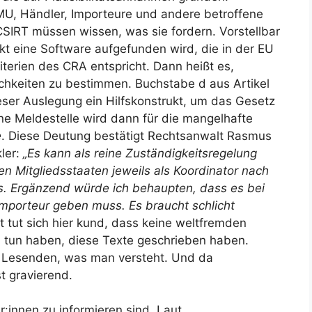
MU, Händler, Importeure und andere betroffene
 CSIRT müssen wissen, was sie fordern. Vorstellbar
kt eine Software aufgefunden wird, die in der EU
terien des CRA entspricht. Dann heißt es,
ichkeiten zu bestimmen. Buchstabe d aus Artikel
eser Auslegung ein Hilfskonstrukt, um das Gesetz
ne Meldestelle wird dann für die mangelhafte
e
. Diese Deutung bestätigt Rechtsanwalt Rasmus
kler:
„Es kann als reine Zuständigkeitsregelung
en Mitgliedsstaaten jeweils als Koordinator nach
s. Ergänzend würde ich behaupten, dass es bei
 Importeur geben muss. Es braucht schlicht
ht tut sich hier kund, dass keine weltfremden
zu tun haben, diese Texte geschrieben haben.
er Lesenden, was man versteht. Und da
t gravierend.
er:innen zu informieren sind. Laut