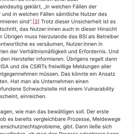
indeutig geklärt, „in welchen Fällen der
er und in welchen Fällen sämtliche Nutzer des
rmieren sind“.
[3]
Trotz dieser Unsicherheit ist es
tschritt, das Nutzer:innen auch in dieser Hinsicht
m Übrigen muss hierzulande das BSI als Betreiber
ntwortliche es versäumen, Nutzer:innen in
erien der Verhältnismäßigkeit und Erfordernis. Und
den Hersteller informieren. Übrigens regelt dann
NISA und die CSIRTs freiwillige Meldungen aller
 entgegennehmen müssen. Das könnte ein Ansatz
uten. Hat man als Unternehmen einen
efundene Schwachstelle mit einem Vulnarability
scheint,
einreichen.
ragen, wie man das bewältigen soll. Der erste
, ob es bereits vergleichbare Prozesse, Meldewege
enschutzrechtsprobleme, gibt. Dann ließe sich
rausfinden, ob man den Prozess adaptieren kann.