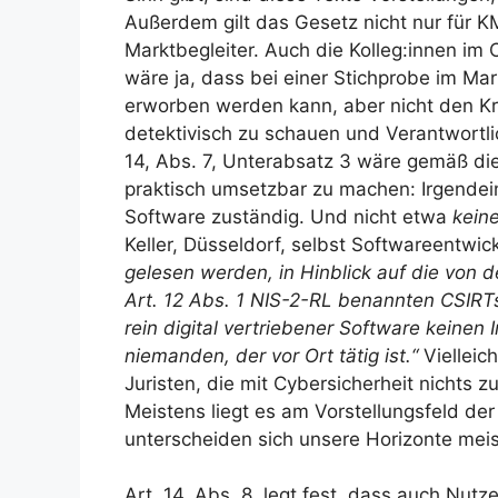
Außerdem gilt das Gesetz nicht nur für K
Marktbegleiter. Auch die Kolleg:innen im
wäre ja, dass bei einer Stichprobe im Mar
erworben werden kann, aber nicht den Kri
detektivisch zu schauen und Verantwortl
14, Abs. 7, Unterabsatz 3 wäre gemäß di
praktisch umsetzbar zu machen: Irgendei
Software zuständig. Und nicht etwa
kein
Keller, Düsseldorf, selbst Softwareentwic
gelesen werden, in Hinblick auf die von d
Art. 12 Abs. 1 NIS-2-RL benannten CSIRT
rein digital vertriebener Software keinen
niemanden, der vor Ort tätig ist.“
Vielleic
Juristen, die mit Cybersicherheit nichts 
Meistens liegt es am Vorstellungsfeld d
unterscheiden sich unsere Horizonte meis
Art. 14, Abs. 8, legt fest, dass auch Nutz